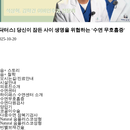
[닥터스] 당신이 잠든 사이 생명을 위협하는 '수면 무호흡증'
025-10-20
숨+ 스토리
숨+ 철학
오시는길/진료안내
시설안내
의료진소개
수면센터
하이패스 수면센터 소개
수면무호흡증
수면다원검사
양압기
코골이수술
다중수면 잠복기검사
Natural
숨플러스코성형
Natural 숨플러스코성형
비밸브재건술