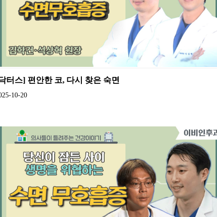
[닥터스] 편안한 코, 다시 찾은 숙면
025-10-20