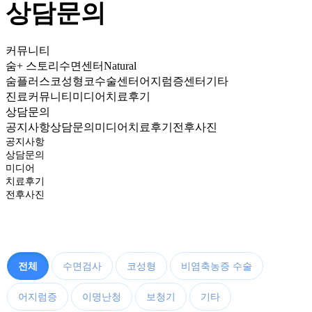
상담문의
메인페이지로
커뮤니티
숨+ 스토리
수면센터
Natural
숨플러스코성형
코수술센터
어지럼증센터
기타
진료
커뮤니티
미디어
치료후기
상담문의
공지사항
상담문의
미디어
치료후기
전후사진
공지사항
상담문의
미디어
치료후기
전후사진
전체
수면검사
코성형
비염축농증 수술
어지럼증
이명난청
보청기
기타