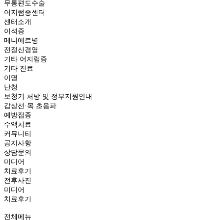
무통편도수술
어지럼증센터
센터소개
이석증
메니에르병
전정신경염
기타 어지럼증
기타 진료
이명
난청
보청기 처방 및 정부지원안내
갑상선·목 초음파
예방접종
수액치료
커뮤니티
공지사항
상담문의
미디어
치료후기
전후사진
미디어
치료후기
전화문의
메뉴
전체메뉴