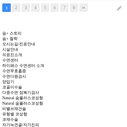
2
3
4
5
6
7
8
1
숨+ 스토리
숨+ 철학
오시는길/진료안내
시설안내
의료진소개
수면센터
하이패스 수면센터 소개
수면무호흡증
수면다원검사
양압기
코골이수술
다중수면 잠복기검사
Natural
숨플러스코성형
Natural 숨플러스코성형
비밸브재건술
유형별 코성형
코재수술
자가늑연골/자가진피