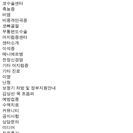
코수술센터
축농증
비염
비중격만곡증
코뼈골절
무통편도수술
어지럼증센터
센터소개
이석증
메니에르병
전정신경염
기타 어지럼증
기타 진료
이명
난청
보청기 처방 및 정부지원안내
갑상선·목 초음파
예방접종
수액치료
커뮤니티
공지사항
상담문의
미디어