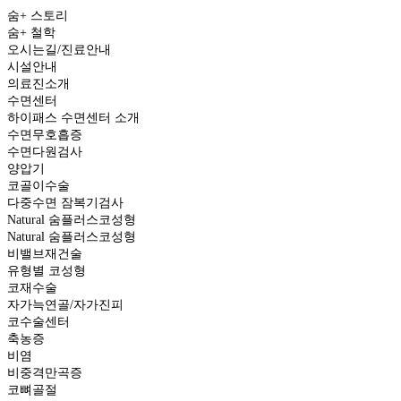
메인페이지로
숨+ 스토리
숨+ 철학
오시는길/진료안내
시설안내
의료진소개
수면센터
하이패스 수면센터 소개
수면무호흡증
수면다원검사
양압기
코골이수술
다중수면 잠복기검사
Natural
숨플러스코성형
Natural 숨플러스코성형
비밸브재건술
유형별 코성형
코재수술
자가늑연골/자가진피
코수술센터
축농증
비염
비중격만곡증
코뼈골절