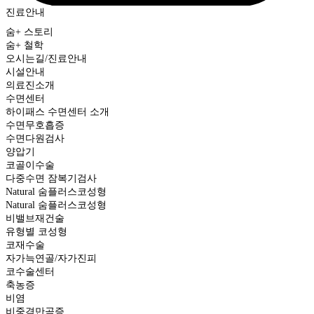
진료안내
숨+ 스토리
숨+ 철학
오시는길/진료안내
시설안내
의료진소개
수면센터
하이패스 수면센터 소개
수면무호흡증
수면다원검사
양압기
코골이수술
다중수면 잠복기검사
Natural
숨플러스코성형
Natural 숨플러스코성형
비밸브재건술
유형별 코성형
코재수술
자가늑연골/자가진피
코수술센터
축농증
비염
비중격만곡증