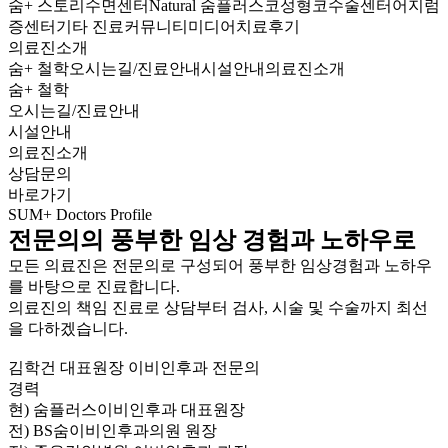
숨+ 스토리
수면센터
Natural
숨플러스코성형
코수술센터
어지럼
증센터
기타 진료
커뮤니티
미디어
치료후기
의료진소개
숨+ 철학
오시는길/진료안내
시설안내
의료진소개
숨+ 철학
오시는길/진료안내
시설안내
의료진소개
상담문의
바로가기
SUM+ Doctors Profile
전문의의
풍부한 임상 경험과 노하우
로
모든 의료진은 전문의로 구성되어 풍부한 임상경험과 노하우
를 바탕으로 진료합니다.
의료진의 책임 진료로 상담부터 검사, 시술 및 수술까지 최선
을 다하겠습니다.
김학건 대표원장
이비인후과 전문의
경력
현) 숨플러스이비인후과 대표원장
전) BS숨이비인후과의원 원장