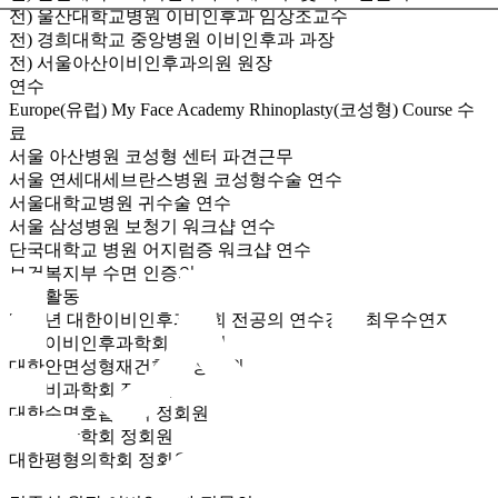
전) 울산대학교병원 이비인후과 임상조교수
전) 경희대학교 중앙병원 이비인후과 과장
전) 서울아산이비인후과의원 원장
연수
Europe(유럽) My Face Academy Rhinoplasty(코성형) Course 수
료
서울 아산병원 코성형 센터 파견근무
서울 연세대세브란스병원 코성형수술 연수
서울대학교병원 귀수술 연수
서울 삼성병원 보청기 워크샵 연수
른상
단국대학교 병원 어지럼증 워크샵 연수
보건복지부 수면 인증의
학회활동
2023년 대한이비인후과학회 전공의 연수강좌 최우수연자상
대한이비인후과학회 정회원
대한안면성형재건학회 정회원
대한비과학회 정회원
대한수면호흡학회 정회원
대한청각학회 정회원
대한평형의학회 정회원