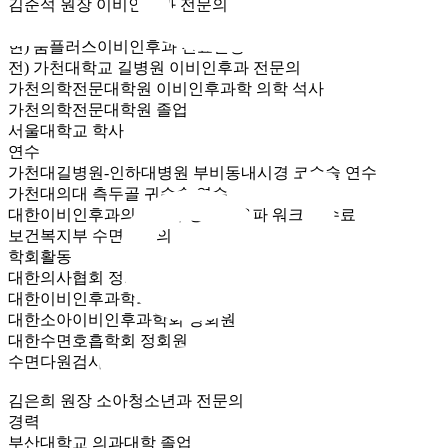
김준석 원장
이비인후과 전문의
경력
현) 숨플러스이비인후과 진료원장
전) 가천대학교 길병원 이비인후과 전문의
가천의학전문대학원 이비인후과학 의학 석사
가천의학전문대학원 졸업
서울대학교 학사
의
연수
가천대길병원-인하대병원 부비동내시경 코수술 연수
가천대의대 측두골 귀수술 연수
대한이비인후과의사회 두경부초음파 워크샵 수료
보건복지부 수면인증의
학회활동
대한의사협회 정회원
대한이비인후과학회 정회원
대한소아이비인후과학회 정회원
대한수면호흡학회 정회원
수면다원검사 정도관리위원회 정회원
김은희 원장
소아청소년과 전문의
경력
부산대학교 의과대학 졸업