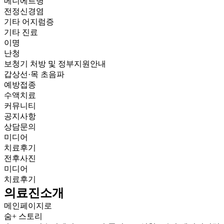
메니에르병
전정신경염
기타 어지럼증
기타 진료
이명
난청
보청기 처방 및 정부지원안내
갑상선·목 초음파
예방접종
수액치료
커뮤니티
공지사항
상담문의
미디어
치료후기
전후사진
미디어
치료후기
의료진소개
메인페이지로
숨+ 스토리