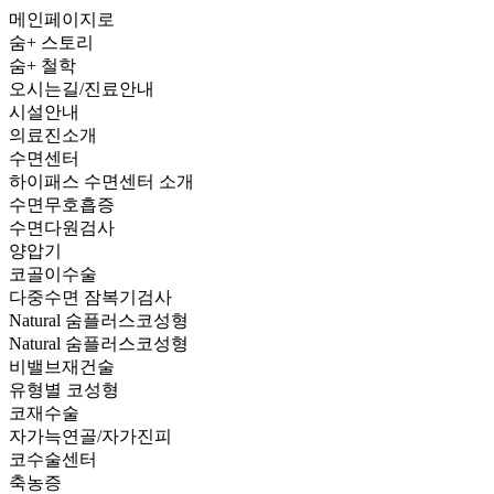
메인페이지로
숨+ 스토리
숨+ 철학
오시는길/진료안내
시설안내
의료진소개
수면센터
하이패스 수면센터 소개
수면무호흡증
수면다원검사
양압기
코골이수술
다중수면 잠복기검사
Natural
숨플러스코성형
Natural 숨플러스코성형
비밸브재건술
유형별 코성형
코재수술
자가늑연골/자가진피
코수술센터
축농증