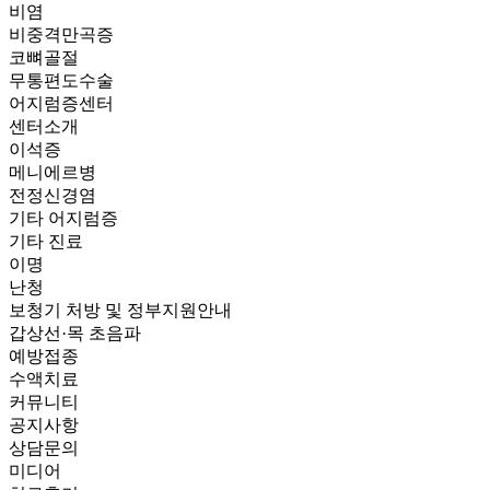
비염
비중격만곡증
코뼈골절
무통편도수술
어지럼증센터
센터소개
이석증
메니에르병
전정신경염
기타 어지럼증
기타 진료
이명
난청
보청기 처방 및 정부지원안내
갑상선·목 초음파
예방접종
수액치료
커뮤니티
공지사항
상담문의
미디어