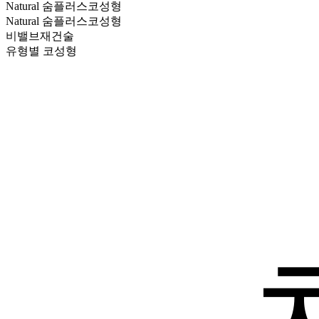
Natural
숨플러스코성형
Natural 숨플러스코성형
비밸브재건술
유형별 코성형
코재수술
자가늑연골/자가진피
코수술센터
축농증
비염
비중격만곡증
코뼈골절
무통편도수술
어지럼증센터
센터소개
이석증
메니에르병
전정신경염
기타 어지럼증
기타 진료
이명
난청