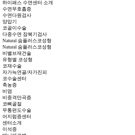
하이패스 수면센터 소개
수면무호흡증
수면다원검사
양압기
코골이수술
다중수면 잠복기검사
Natural
숨플러스코성형
Natural 숨플러스코성형
비밸브재건술
유형별 코성형
코재수술
자가늑연골/자가진피
코수술센터
축농증
비염
비중격만곡증
코뼈골절
무통편도수술
어지럼증센터
센터소개
이석증