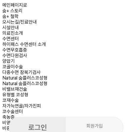
메인페이지로
숨+ 스토리
숨+ 철학
오시는길/진료안내
시설안내
의료진소개
수면센터
하이패스 수면센터 소개
수면무호흡증
수면다원검사
양압기
코골이수술
다중수면 잠복기검사
Natural
숨플러스코성형
Natural 숨플러스코성형
비밸브재건술
유형별 코성형
코재수술
자가늑연골/자가진피
코수술센터
축농증
비염
로그인
회원가입
비중격만곡증