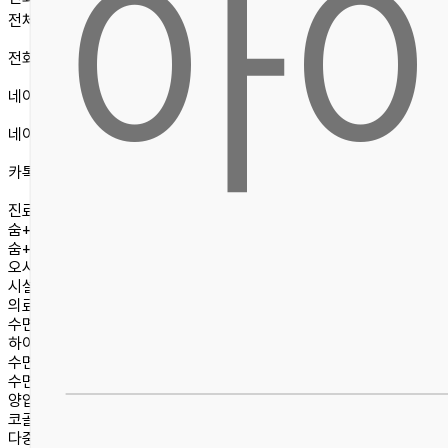
아
전체메뉴
전화문의
네이버예약
네이버톡톡
카톡상담
진료안내
숨+ 스토리
숨+ 철학
오시는길/진료안내
시설안내
의료진소개
수면센터
하이패스 수면센터 소개
수면무호흡증
수면다원검사
양압기
코골이수술
다중수면 잠복기검사