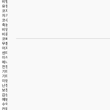
비밸브재건술
유형별 코성형
코재수술
자가늑연골/자가진피
코수술센터
축농증
비염
비중격만곡증
코뼈골절
무통편도수술
어지럼증센터
센터소개
이석증
메니에르병
전정신경염
기타 어지럼증
기타 진료
이명
난청
보청기 처방 및 정부지원안내
갑상선·목 초음파
예방접종
수액치료
커뮤니티