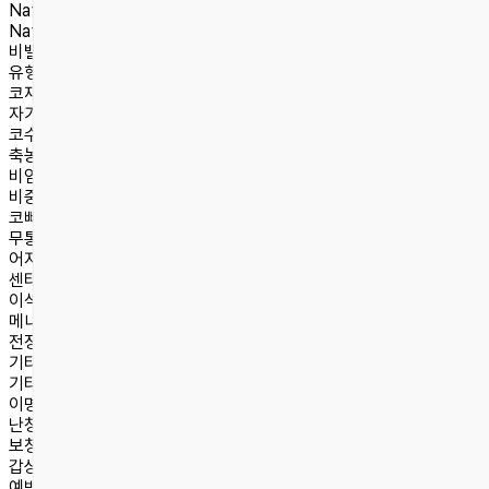
Natural
숨플러스코성형
Natural 숨플러스코성형
비밸브재건술
유형별 코성형
코재수술
자가늑연골/자가진피
코수술센터
축농증
비염
비중격만곡증
코뼈골절
무통편도수술
어지럼증센터
센터소개
이석증
메니에르병
전정신경염
기타 어지럼증
기타 진료
이명
난청
보청기 처방 및 정부지원안내
갑상선·목 초음파
예방접종