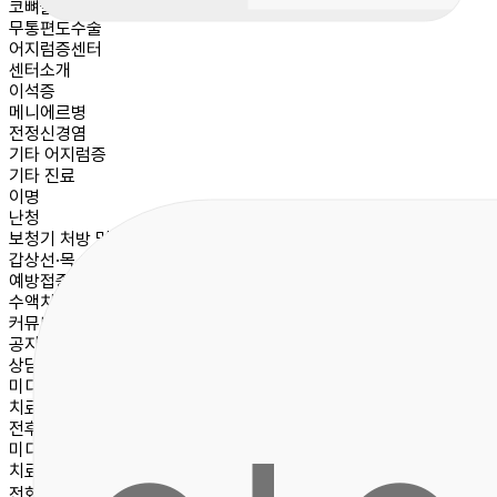
코뼈골절
무통편도수술
어지럼증센터
센터소개
이석증
메니에르병
전정신경염
기타 어지럼증
기타 진료
이명
난청
보청기 처방 및 정부지원안내
갑상선·목 초음파
예방접종
수액치료
커뮤니티
공지사항
상담문의
미디어
치료후기
전후사진
미디어
치료후기
전화문의
메뉴