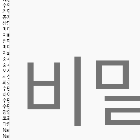
수액치료
커뮤니티
공지사항
상담문의
미디어
치료후기
전후사진
비
미디어
치료후기
숨+ 스토리
숨+ 철학
오시는길/진료안내
시설안내
의료진소개
수면센터
하이패스 수면센터 소개
수면무호흡증
수면다원검사
양압기
코골이수술
다중수면 잠복기검사
Natural
숨플러스코성형
Natural 숨플러스코성형