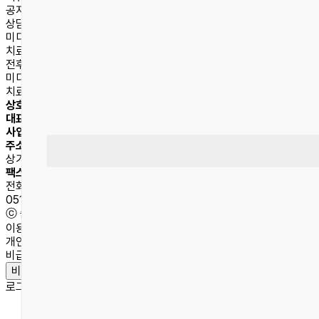
공지사항
상담문의
미디어
치료후기
전후사진
미디어
치료후기
상호명
숨플러스이비인후과의원
대표자
석상혁 외 1명
사업자등록번호
254-22-01796
주소
부산광역시 동래구 중앙대로 1523, 온천동 SK허브스카이
상가동 3층
팩스
051-959-3006
전화문의
051-959-3000
ⓒ 숨플러스이비인후과의원 2024 all right reserved.
이용약관
개인정보취급방침
비급여안내
비급여안내
로그인