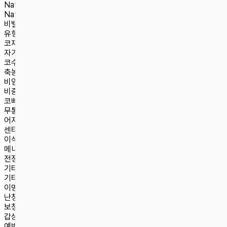
Natural
숨플러스코성형
Natural 숨플러스코성형
비밸브재건술
유형별 코성형
코재수술
자가늑연골/자가진피
코수술센터
축농증
비염
비중격만곡증
코뼈골절
무통편도수술
어지럼증센터
센터소개
이석증
메니에르병
전정신경염
기타 어지럼증
기타 진료
이명
난청
보청기 처방 및 정부지원안내
갑상선·목 초음파
예방접종