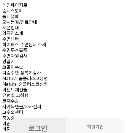
메인페이지로
숨+ 스토리
숨+ 철학
오시는길/진료안내
시설안내
의료진소개
수면센터
하이패스 수면센터 소개
수면무호흡증
수면다원검사
양압기
코골이수술
다중수면 잠복기검사
Natural
숨플러스코성형
Natural 숨플러스코성형
비밸브재건술
유형별 코성형
코재수술
자가늑연골/자가진피
코수술센터
축농증
비염
로그인
회원가입
비중격만곡증