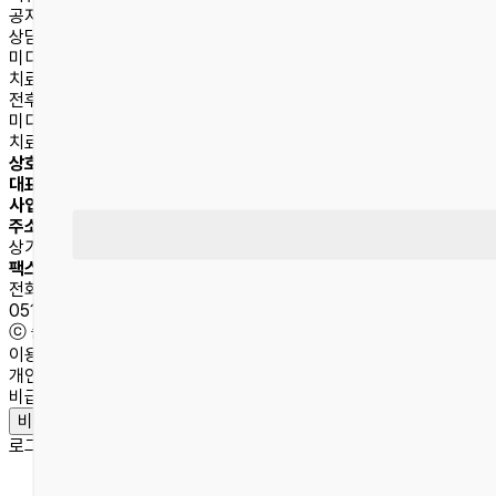
공지사항
상담문의
미디어
치료후기
전후사진
미디어
치료후기
상호명
숨플러스이비인후과의원
대표자
석상혁 외 1명
사업자등록번호
254-22-01796
주소
부산광역시 동래구 중앙대로 1523, 온천동 SK허브스카이
상가동 3층
팩스
051-959-3006
전화문의
051-959-3000
ⓒ 숨플러스이비인후과의원 2024 all right reserved.
이용약관
개인정보취급방침
비급여안내
비급여안내
로그인