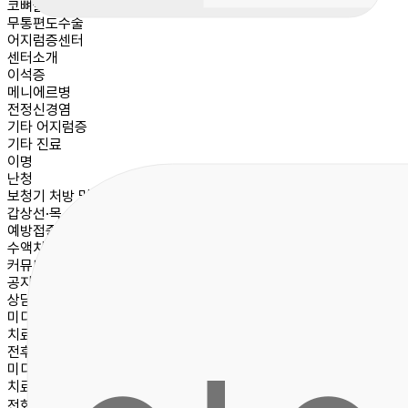
코뼈골절
무통편도수술
어지럼증센터
센터소개
이석증
메니에르병
전정신경염
기타 어지럼증
기타 진료
이명
난청
보청기 처방 및 정부지원안내
갑상선·목 초음파
예방접종
수액치료
커뮤니티
공지사항
상담문의
미디어
치료후기
전후사진
미디어
치료후기
전화문의
메뉴