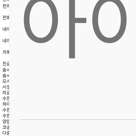
아
전체메뉴
전화문의
네이버예약
네이버톡톡
카톡상담
진료안내
숨+ 스토리
숨+ 철학
오시는길/진료안내
시설안내
의료진소개
수면센터
하이패스 수면센터 소개
수면무호흡증
수면다원검사
양압기
코골이수술
다중수면 잠복기검사