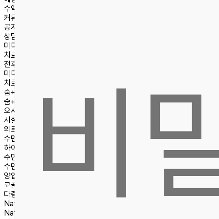
수액치료
커뮤니티
공지사항
상담문의
미디어
치료후기
전후사진
비
미디어
치료후기
숨+ 스토리
숨+ 철학
오시는길/진료안내
시설안내
의료진소개
수면센터
하이패스 수면센터 소개
수면무호흡증
수면다원검사
양압기
코골이수술
다중수면 잠복기검사
Natural
숨플러스코성형
Natural 숨플러스코성형