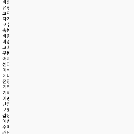
비밸브재건술
유형별 코성형
코재수술
자가늑연골/자가진피
코수술센터
축농증
비염
비중격만곡증
코뼈골절
무통편도수술
어지럼증센터
센터소개
이석증
메니에르병
전정신경염
기타 어지럼증
기타 진료
이명
난청
보청기 처방 및 정부지원안내
갑상선·목 초음파
예방접종
수액치료
커뮤니티